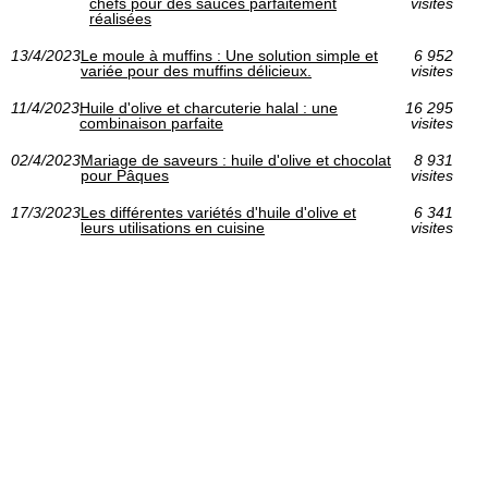
chefs pour des sauces parfaitement
visites
réalisées
13/4/2023
Le moule à muffins : Une solution simple et
6 952
variée pour des muffins délicieux.
visites
11/4/2023
Huile d'olive et charcuterie halal : une
16 295
combinaison parfaite
visites
02/4/2023
Mariage de saveurs : huile d'olive et chocolat
8 931
pour Pâques
visites
17/3/2023
Les différentes variétés d'huile d'olive et
6 341
leurs utilisations en cuisine
visites