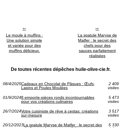
Le moule à muffins :
La spatule Maryse de
Une solution simple
Matfer : le secret des
et variée pour des
chefs pour des
muffins délicieux.
sauces parfaitement
réalisées
De toutes récentes dépêches huile-olive-cie.fr.
08/4/2025
Cadeaux en Chocolat de Pâques : Œufs,
2 409
Lapins et Poules Moulées
visites
01/9/2024
8 emporte-pièces ronds incontournables
5 473
pour vos créations culinaires
visites
26/7/2024
Votre cuisiniste de rêve à cestas: créations
3 517
sur-mesure
visites
20/12/2023
La spatule Maryse de Matfer : le secret des
5 330